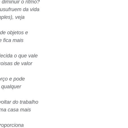
diminuir o ritmo?
 usufruem da vida
ples), veja
 de objetos e
e fica mais
decida o que vale
oisas de valor
orço e pode
 qualquer
voltar do trabalho
uma casa mais
proporciona