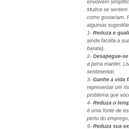
envolvem simplifi
Muitos se sentem 
como gostariam. P
algumas sugestõe
1-
Reduza e qual
ainda facilita a 
barata).
2-
Desapegue-se 
a pena manter. Li
sentimental.
3-
Ganhe a vida 
representar um ri
problema que voc
4-
Reduza o temp
é uma fonte de es
perto do emprego
5-
Reduza sua ex