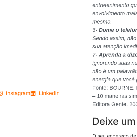
entretenimento qu
envolvimento mai
mesmo.
6-
Dome o telefo
Sendo assim, não 
sua atenção imedi
7-
Aprenda a diz
ignorando suas ne
não é um palavrã
energia que você 
Fonte: BOURNE, E
Instagram
LinkedIn
– 10 maneiras sim
Editora Gente, 20
Deixe um
O seu endereço de 