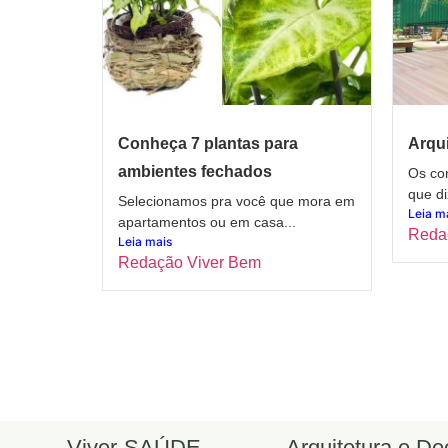
Conheça 7 plantas para
Arqui
ambientes fechados
Os con
que di
Selecionamos pra você que mora em
Leia m
apartamentos ou em casa...
Reda
Leia mais
Redação Viver Bem
Viver-SAÚDE
Arquitetura e D