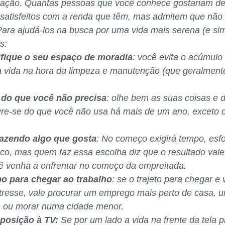
cação. Quantas pessoas que você conhece gostariam de 
satisfeitos com a renda que têm, mas admitem que não
ara ajudá-los na busca por uma vida mais serena (e sim
s:
ifique o seu espaço de moradia
: você evita o acúmulo
sua vida na hora da limpeza e manutenção (que geralment
do que você não precisa
: olhe bem as suas coisas e 
vre-se do que você não usa há mais de um ano, exceto c
fazendo algo que gosta
: No começo exigirá tempo, esf
sco, mas quem faz essa escolha diz que o resultado vale
ê venha a enfrentar no começo da empreitada.
o para chegar ao trabalho
: se o trajeto para chegar e 
tresse, vale procurar um emprego mais perto de casa, 
, ou morar numa cidade menor.
posição à TV:
Se por um lado a vida na frente da tela 