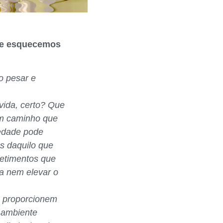
ue esquecemos
o pesar e
vida, certo? Que
um caminho que
iedade pode
es daquilo que
metimentos que
a nem elevar o
e proporcionem
 ambiente