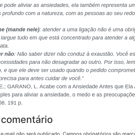
e pode aliviar as ansiedades, ela também representa u
s profundo com a natureza, com as pessoas ao seu redo
ne (mande nele)
: atender a uma ligação não é uma obr
largue tudo em que está concentrado para atender a al
ata.
er não
: Não saber dizer não conduz à exaustão. Você e
cessidades para não desagradar ao outro. Por isso, le
o, e que ele deve ser usado quando o pedido comprome
precisa para antes cuidar de você.
”
.; GARANO, L. Acabe com a Ansiedade Antes que Ela
ples para aliviar a ansiedade, o medo e as preocupaçõe
08. 191 p.
 comentário
e-mail não será publicado.
Campos obrigatórios são mar