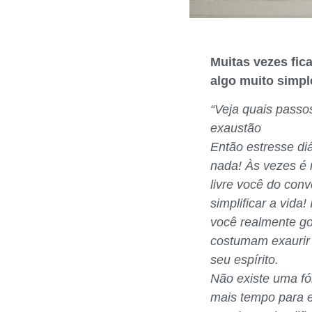
Muitas vezes fi
algo muito sim
“Veja quais passo
exaustão
Então estresse di
nada! Às vezes é 
livre você do con
simplificar a vida
você realmente go
costumam exaurir 
seu espírito.
Não existe uma f
mais tempo para e