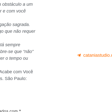
m obstáculo a um
r e com você
igação sagrada.
go que não requer
stá sempre
mbre-se que “não”
cataniastudio
ter o tempo ou
 Acabe com Você
s. São Paulo:
cados com
*