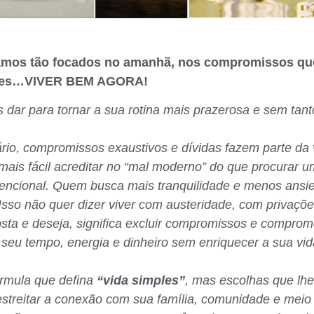
camos tão focados no amanhã, nos compromissos q
ples…VIVER BEM AGORA!
s dar para tornar a sua rotina mais prazerosa e sem tant
ário, compromissos exaustivos e dívidas fazem parte da 
mais fácil acreditar no “mal moderno” do que procurar 
vencional. Quem busca mais tranquilidade e menos ans
! Isso não quer dizer viver com austeridade, com privaçõ
sta e deseja, significa excluir compromissos e compro
seu tempo, energia e dinheiro sem enriquecer a sua vid
órmula que defina
“vida simples”
, mas escolhas que lh
streitar a conexão com sua família, comunidade e meio