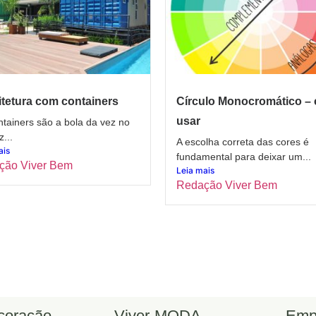
tetura com containers
Círculo Monocromático –
usar
tainers são a bola da vez no
z...
A escolha correta das cores é
ais
fundamental para deixar um...
ção Viver Bem
Leia mais
Redação Viver Bem
ecoração
Viver-MODA
Emp