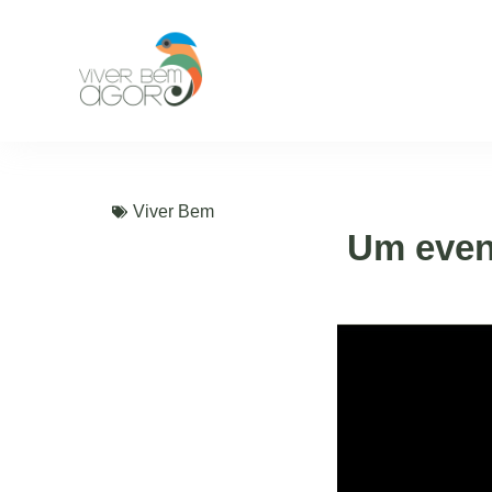
Viver Bem
Um even