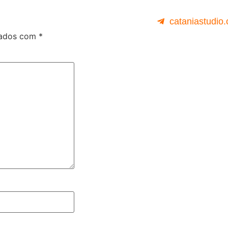
cataniastudio
cados com
*