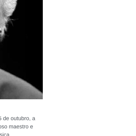
 de outubro, a
oso maestro e
sica.