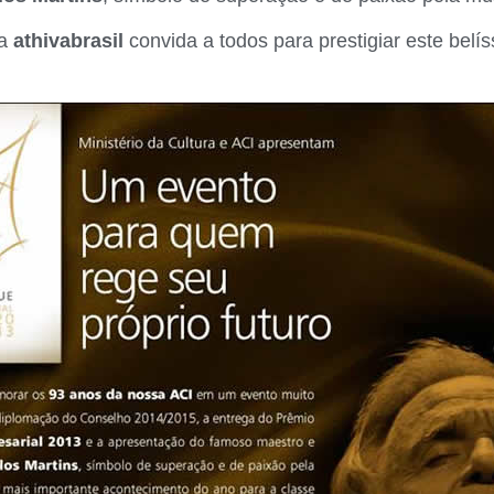
 a
athivabrasil
convida a todos para prestigiar este belí