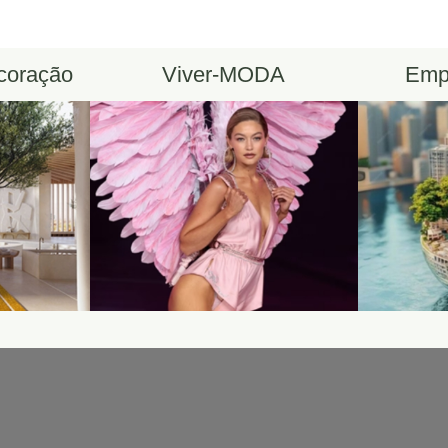
ecoração
Viver-MODA
Emp