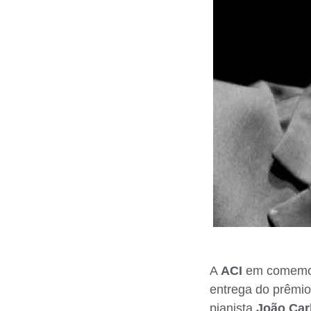
A
ACI
em comemora
entrega do prêmi
pianista
João Car