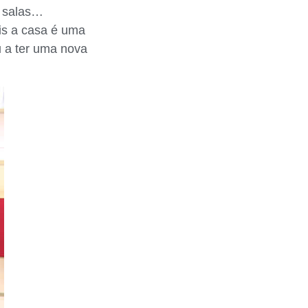
a salas…
ais a casa é uma
u a ter uma nova