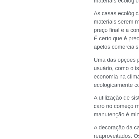
materiais ecológic
As casas ecológi
materiais serem m
preço final e a c
É certo que é pre
apelos comerciais
Uma das opções pa
usuário, como o i
economia na clima
ecologicamente co
A utilização de s
caro no começo m
manutenção é min
A decoração da ca
reaproveitados. Os