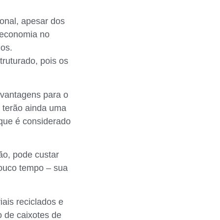
onal, apesar dos
a economia no
hos.
ruturado, pois os
 vantagens para o
s terão ainda uma
 que é considerado
ão, pode custar
ouco tempo – sua
ais reciclados e
o de caixotes de