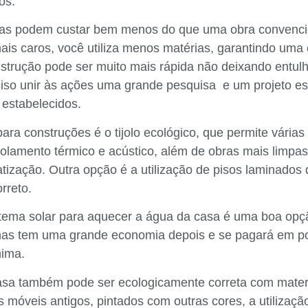
os.
cas podem custar bem menos do que uma obra convenci
ais caros, você utiliza menos matérias, garantindo um
onstrução pode ser muito mais rápida não deixando entul
ciso unir às ações uma grande pesquisa e um projeto est
 estabelecidos.
ra construções é o tijolo ecológico, que permite várias
solamento térmico e acústico, além de obras mais limpa
tização. Outra opção é a utilização de pisos laminados
rreto.
istema solar para aquecer a água da casa é uma boa opç
as tem uma grande economia depois e se pagará em p
ima.
sa também pode ser ecologicamente correta com materi
 móveis antigos, pintados com outras cores, a utilizaçã