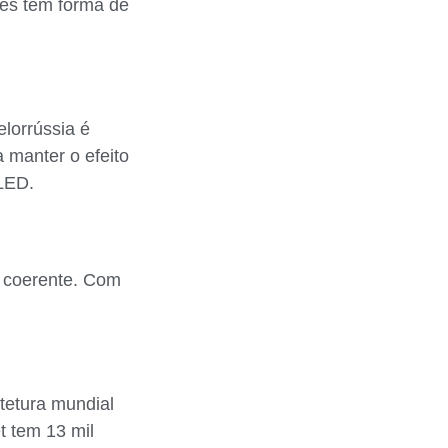
res tem forma de
lorrússia é
a manter o efeito
 LED.
s coerente. Com
tetura mundial
t tem 13 mil