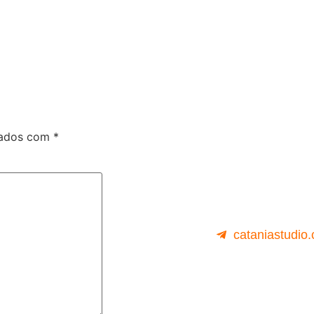
.
cados com
*
cataniastudio