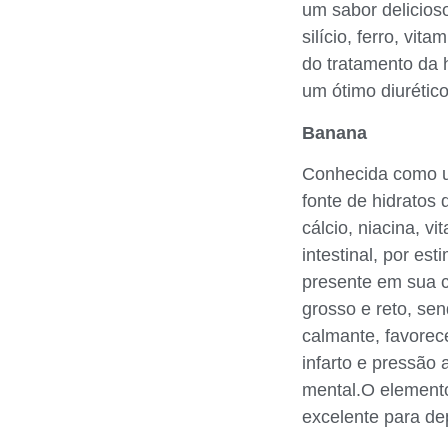
um sabor delicioso
silício, ferro, vi
do tratamento da 
um ótimo diurético
Banana
Conhecida como um
fonte de hidratos d
cálcio, niacina, 
intestinal, por es
presente em sua c
grosso e reto, se
calmante, favorec
infarto e pressão
mental.O elemento
excelente para de