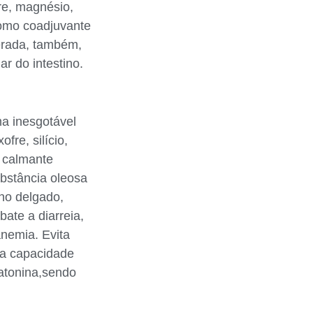
fre, magnésio,
 como coadjuvante
derada, também,
ar do intestino.
a inesgotável
fre, silício,
o calmante
ubstância oleosa
ino delgado,
ate a diarreia,
anemia. Evita
la capacidade
atonina,sendo