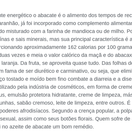
ente energético o abacate é o alimento dos tempos de re
aranhão, já foi incorporado como complemento alimenta
do misturado com a farinha de mandioca ou de milho. Po
nas e sais minerais, mas sua principal característica é 
rcionando aproximadamente 162 calorias por 100 gramas
uas vezes e meia o valor calórico da maçã e do abacaxi
laranja. Da fruta, se aproveita quase tudo. Das folhas d
m fama de ser diurético e carminativo, ou seja, que elim
oço tostado e moído bem fino combate a diarreia e a dis
ilizado pela indústria de cosméticos, em forma de cremes
us, emulsão protetora hidratante, creme de limpeza, más
nhas, sabão cremoso, leite de limpeza, entre outros. É
oderes afrodisíacos. Segundo a crença popular, a pol
 sexual, assim como seus botões florais. Quem sofre de
i no azeite de abacate um bom remédio.