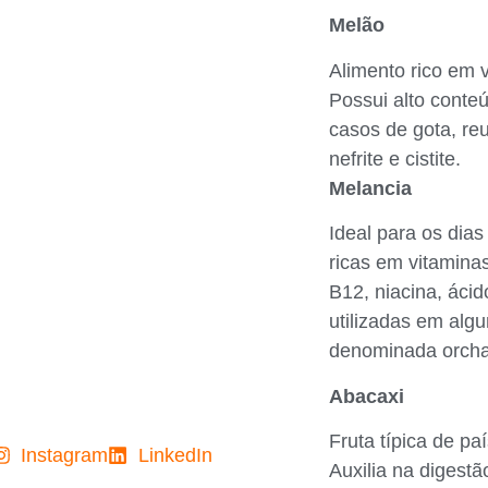
Melão
Alimento rico em v
Possui alto conte
casos de gota, reu
nefrite e cistite.
Melancia
Ideal para os dia
ricas em vitaminas
B12, niacina, ácid
utilizadas em alg
denominada orcha
Abacaxi
Fruta típica de pa
Instagram
LinkedIn
Auxilia na digest