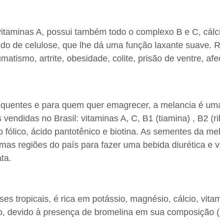
itaminas A, possui também todo o complexo B e C, cálcio
údo de celulose, que lhe dá uma função laxante suave
matismo, artrite, obesidade, colite, prisão de ventre, af
s quentes e para quem quer emagrecer, a melancia é uma
 vendidas no Brasil: vitaminas A, C, B1 (tiamina) , B2 (ri
o fólico, ácido pantotênico e biotina. As sementes da me
umas regiões do país para fazer uma bebida diurética e 
ta.
íses tropicais, é rica em potássio, magnésio, cálcio, vita
ão, devido à presença de bromelina em sua composição 