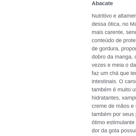
Abacate
Nutritivo e altam
dessa ótica, no M
mais carente, sen
conteúdo de proteí
de gordura, propo
dobro da manga, d
vezes e meia o da 
faz um chá que te
intestinais. O car
também é muito ut
hidratantes, xamp
creme de mãos e u
também por seus p
ótimo estimulante
dor da gota possu