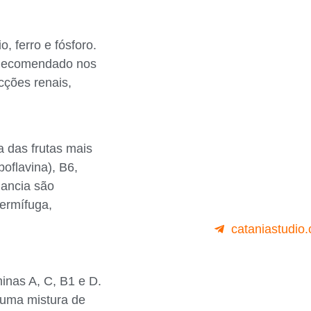
, ferro e fósforo.
. Recomendado nos
ecções renais,
 das frutas mais
boflavina), B6,
lancia são
vermífuga,
cataniastudio
minas A, C, B1 e D.
(uma mistura de