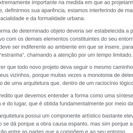
xtremamente importante na medida em que ao projetarm
 definirmos sua aparência, estamos interferindo de man
acialidade e da formalidade urbana.
orma de determinado objeto deveria ser estabelecida a p
ovo com os demais elementos constituintes do seu entorn
 deve ser indiferente ao ambiente em que se insere, par
e “estranha”, chamando a atenção por um tempo limitado.
izer que todo novo projeto deva seguir o mesmo caminho
seus vizinhos, porque muitas vezes a monotonia de dete
o de uma arquitetura que, dentro de um raciocínio lógico,
credito que devemos entender a forma como uma síntes
va e do lugar, que é obtida fundamentalmente por meio d
arquitetura possui um componente artístico bastante ele
o se dá porque a obra causa espanto, mas sim porque 
ção entre as partes que a compõem e ao seu entorno.