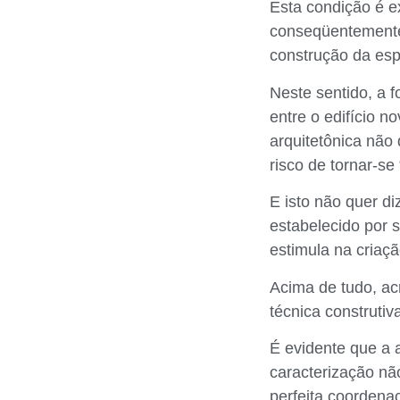
Esta condição é e
conseqüentemente,
construção da esp
Neste sentido, a f
entre o edifício n
arquitetônica não
risco de tornar-s
E isto não quer d
estabelecido por 
estimula na criaçã
Acima de tudo, a
técnica construti
É evidente que a 
caracterização nã
perfeita coordena