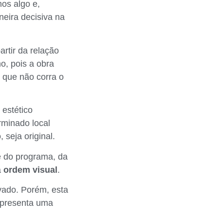
os algo e,
eira decisiva na
artir da relação
o, pois a obra
a que não corra o
 estético
rminado local
 seja original.
e do programa, da
a
ordem visual
.
vado. Porém, esta
apresenta uma