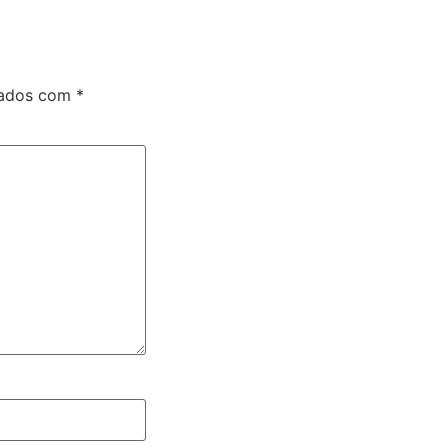
cados com
*