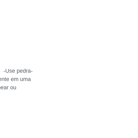
. -Use pedra-
mente em uma
bear ou