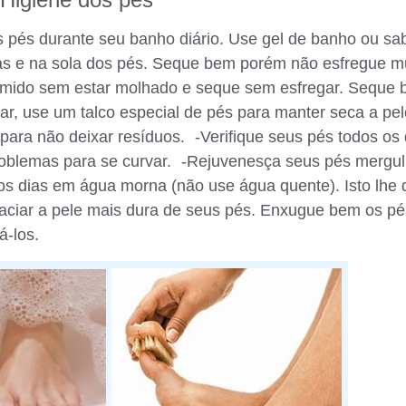
 pés durante seu banho diário. Use gel de banho ou sa
as e na sola dos pés. Seque bem porém não esfregue mu
mido sem estar molhado e seque sem esfregar. Seque 
ar, use um talco especial de pés para manter seca a pel
para não deixar resíduos. -Verifique seus pés todos os
roblemas para se curvar. -Rejuvenesça seus pés mergu
os dias em água morna (não use água quente). Isto lhe 
maciar a pele mais dura de seus pés. Enxugue bem os p
á-los.