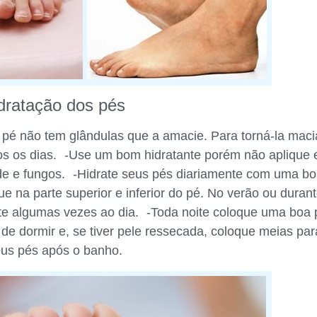
dratação dos pés
o pé não tem glândulas que a amacie. Para torná-la mac
os os dias. -Use um bom hidratante porém não aplique 
de e fungos. -Hidrate seus pés diariamente com uma b
ue na parte superior e inferior do pé. No verão ou duran
nte algumas vezes ao dia. -Toda noite coloque uma boa
de dormir e, se tiver pele ressecada, coloque meias par
eus pés após o banho.