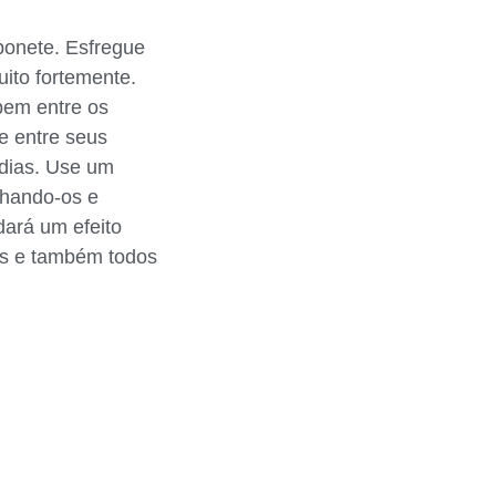
bonete. Esfregue
ito fortemente.
bem entre os
e entre seus
 dias. Use um
lhando-os e
dará um efeito
és e também todos