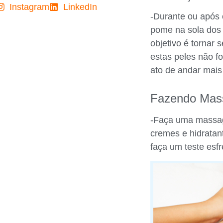
Instagram
LinkedIn
-Durante ou após 
pome na sola dos p
objetivo é tornar
estas peles não f
ato de andar mais d
Fazendo Mas
-Faça uma massag
cremes e hidratan
faça um teste esf