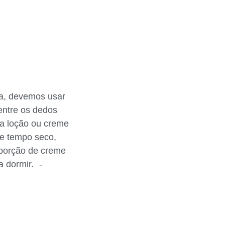
ia, devemos usar
entre os dedos
oa loção ou creme
te tempo seco,
 porção de creme
a dormir. -