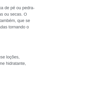
xa de pé ou pedra-
tas ou secas. O
, também, que se
adas tornando o
se loções,
e hidratante,