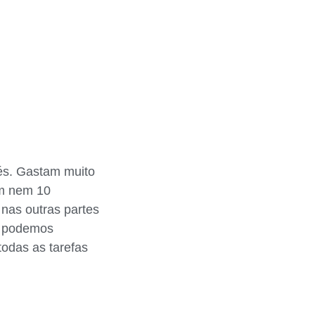
és. Gastam muito
am nem 10
nas outras partes
o podemos
odas as tarefas