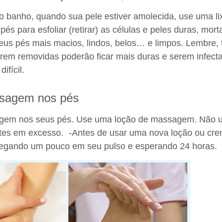
o banho, quando sua pele estiver amolecida, use uma li
és para esfoliar (retirar) as células e peles duras, mor
 seus pés mais macios, lindos, belos… e limpos. Lembre
orem removidas poderão ficar mais duras e serem infect
ifícil.
sagem nos pés
em nos seus pés. Use uma loção de massagem. Não u
tes em excesso. -Antes de usar uma nova loção ou crem
regando um pouco em seu pulso e esperando 24 horas.