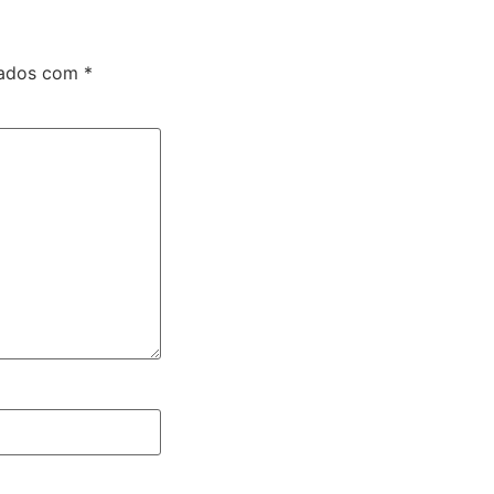
cados com
*