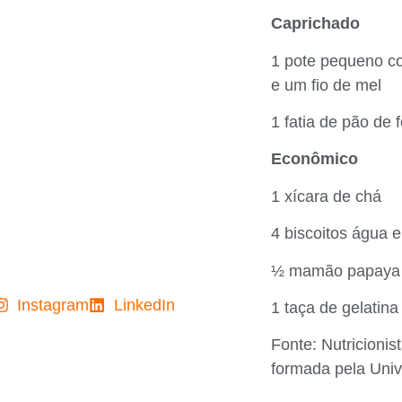
Caprichado
1 pote pequeno co
e um fio de mel
1 fatia de pão de
Econômico
1 xícara de chá
4 biscoitos água e
½ mamão papaya
Instagram
LinkedIn
1 taça de gelatina
Fonte: Nutricioni
formada pela Uni