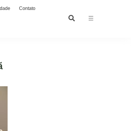
idade
Contato
ã