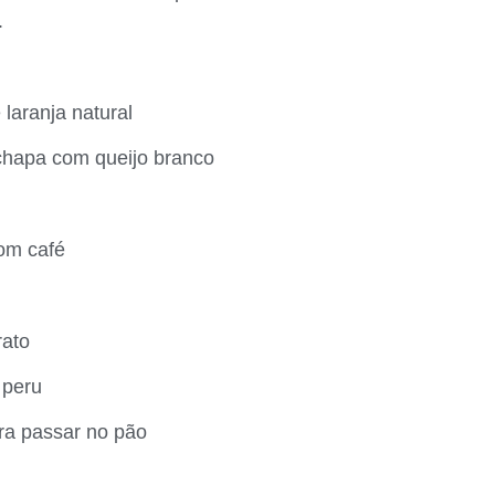
.
laranja natural
chapa com queijo branco
com café
rato
 peru
ara passar no pão