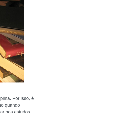
lina. Por isso, é
imo quando
ar nos estudos.