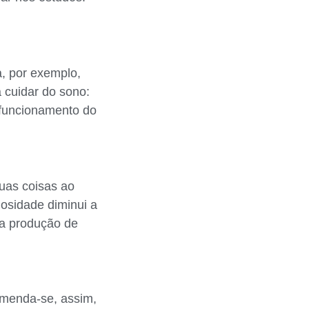
a, por exemplo,
a cuidar do sono:
o funcionamento do
uas coisas ao
osidade diminui a
e a produção de
omenda-se, assim,