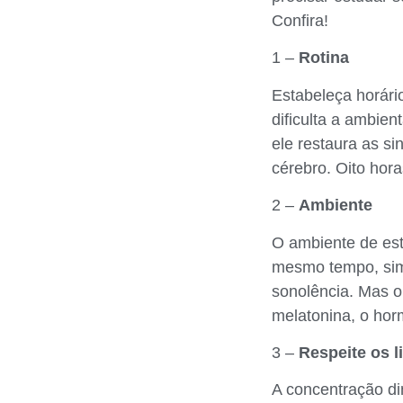
Confira!
1 –
Rotina
Estabeleça horário
dificulta a ambien
ele restaura as s
cérebro. Oito hora
2 –
Ambiente
O ambiente de est
mesmo tempo, simp
sonolência. Mas o 
melatonina, o hor
3 –
Respeite os l
A concentração di