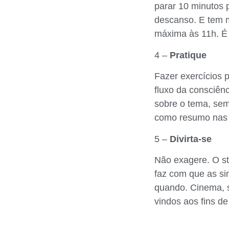
parar 10 minutos 
descanso. E tem ma
máxima às 11h. É 
4 –
Pratique
Fazer exercícios p
fluxo da consciênc
sobre o tema, sem
como resumo nas 
5 –
Divirta-se
Não exagere. O st
faz com que as s
quando. Cinema, s
vindos aos fins d