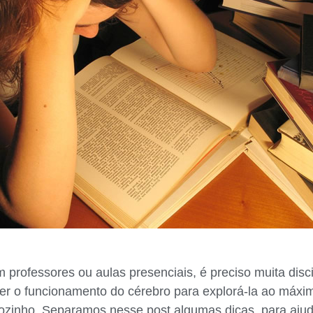
professores ou aulas presenciais, é preciso muita discip
er o funcionamento do cérebro para explorá-la ao máx
sozinho. Separamos nesse post algumas dicas para ajud