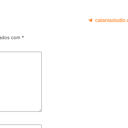
cataniastudio
cados com
*