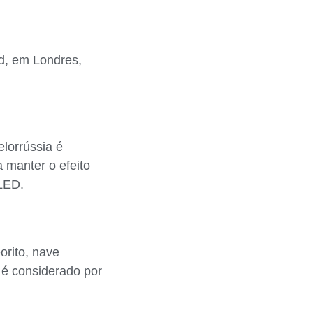
d, em Londres,
lorrússia é
a manter o efeito
 LED.
rito, nave
o é considerado por