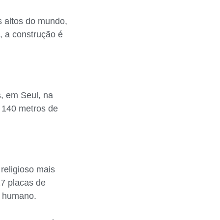
s altos do mundo,
, a construção é
, em Seul, na
e 140 metros de
religioso mais
27 placas de
r humano.