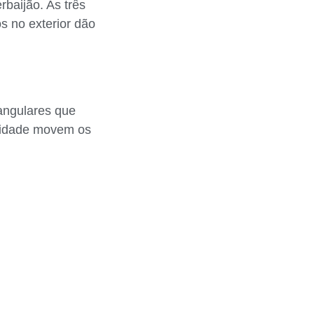
baijão. As três
s no exterior dão
iangulares que
ocidade movem os