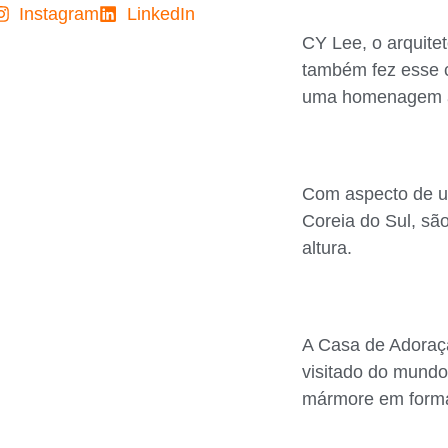
Instagram
LinkedIn
CY Lee, o arquite
também fez esse c
uma homenagem às
Com aspecto de um
Coreia do Sul, sã
altura.
A Casa de Adoraçã
visitado do mundo.
mármore em forma