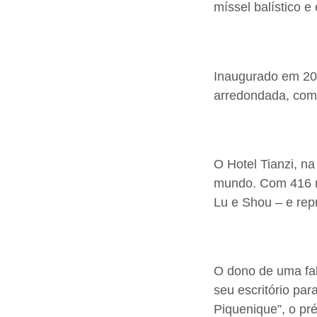
míssel balístico 
Inaugurado em 2003
arredondada, com 
O Hotel Tianzi, n
mundo. Com 416 me
Lu e Shou – e rep
O dono de uma fab
seu escritório pa
Piquenique”, o pr