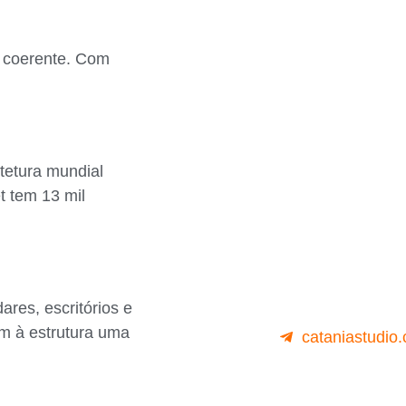
s coerente. Com
tetura mundial
t tem 13 mil
.
res, escritórios e
em à estrutura uma
cataniastudio