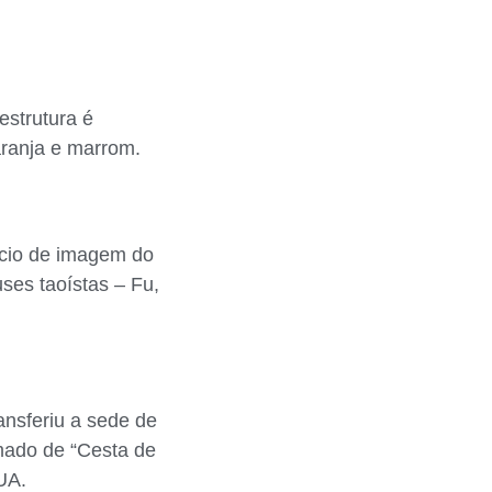
estrutura é
aranja e marrom.
ício de imagem do
ses taoístas – Fu,
ansferiu a sede de
amado de “Cesta de
UA.