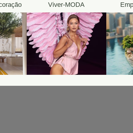
ecoração
Viver-MODA
Emp