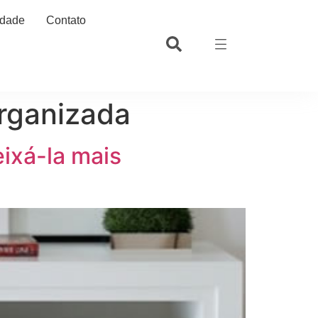
idade
Contato
organizada
eixá-la mais