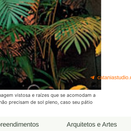
cataniastudio
olhagem vistosa e raízes que se acomodam a
não precisam de sol pleno, caso seu pátio
reendimentos
Arquitetos e Artes