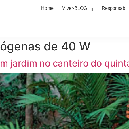
Home
Viver-BLOG
Responsabil
lógenas de 40 W
 jardim no canteiro do quint