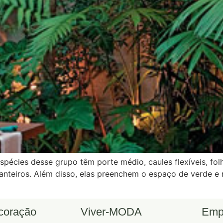
espécies desse grupo têm porte médio, caules flexíveis, f
anteiros. Além disso, elas preenchem o espaço de verde e 
ecoração
Viver-MODA
Emp