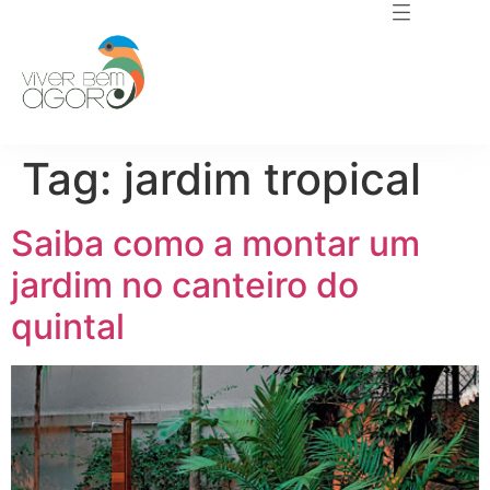
Tag:
jardim tropical
Saiba como a montar um
jardim no canteiro do
quintal