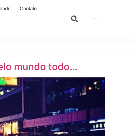
idade
Contato
 pelo mundo todo…