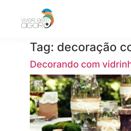
Tag:
decoração co
Decorando com vidrinho