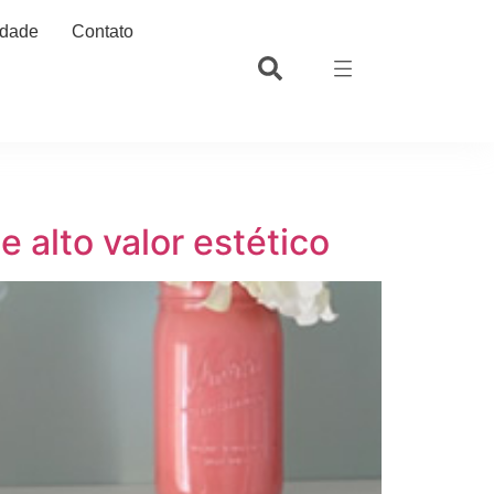
idade
Contato
 alto valor estético