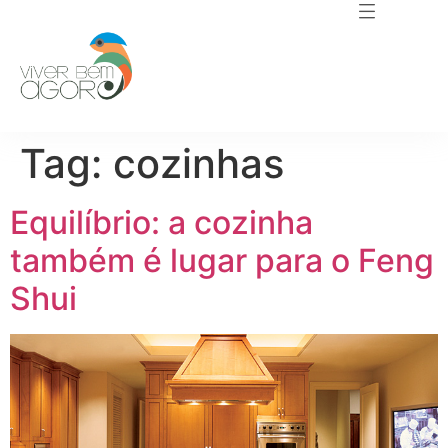
Tag:
cozinhas
Equilíbrio: a cozinha
também é lugar para o Feng
Shui