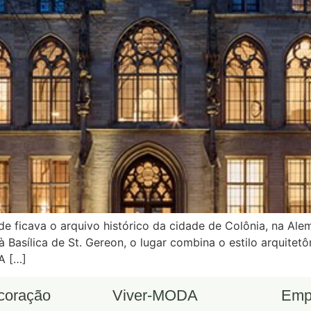
de ficava o arquivo histórico da cidade de Colônia, na Al
 Basílica de St. Gereon, o lugar combina o estilo arquite
A […]
ecoração
Viver-MODA
Emp