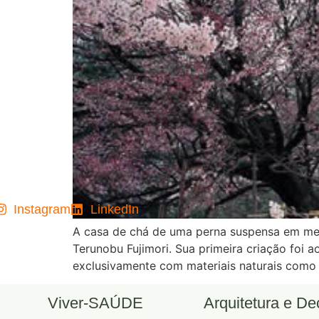
Instagram
LinkedIn
A casa de chá de uma perna suspensa em meio
Terunobu Fujimori. Sua primeira criação foi
exclusivamente com materiais naturais como 
Viver-SAÚDE
Arquitetura e D